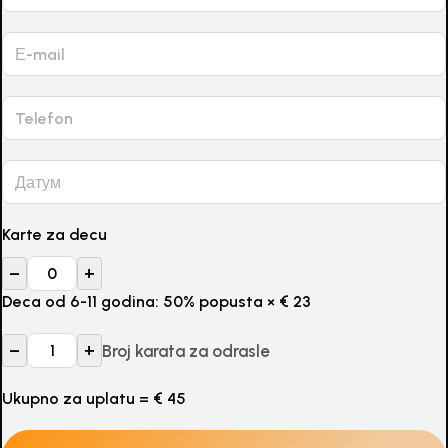
Karte za decu
–
+
Deca od 6-11 godina: 50% popusta
×
€
23
–
+
Broj karata za odrasle
Ukupno za uplatu =
€
45