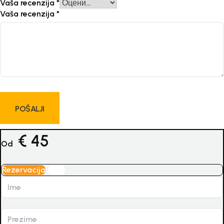
Vaša recenzija
*
Vaša recenzija
*
€
45
Od
Rezervacija
Upit