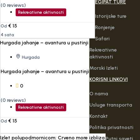
EGIPAT TURE
(0 reviews)
Rekreativne aktivnosti
Istorijske ture
€
15
Od
Ronjenje
4 sata
Safari
Rekreativne
aktivnosti
Hurgada
Morski Izleti
Hurgada jahanje – avantura u pustinji
KORISNI LINKOVI
0
O nama
(0 reviews)
Usluge transporta
Rekreativne aktivnosti
Kontakt
€
15
Od
Politika privatnosti
Putni saveti