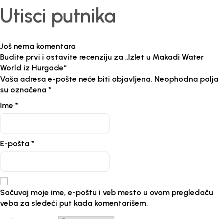
Utisci putnika
Još nema komentara
Budite prvi i ostavite recenziju za „Izlet u Makadi Water
World iz Hurgade“
Vaša adresa e-pošte neće biti objavljena.
Neophodna polja
su označena
*
Ime
*
E-pošta
*
Sačuvaj moje ime, e-poštu i veb mesto u ovom pregledaču
veba za sledeći put kada komentarišem.