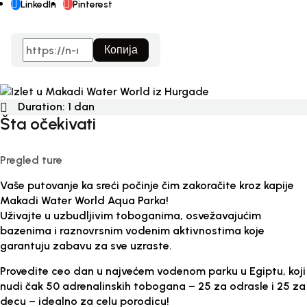
LinkedIn
Pinterest
Копија
Duration:
1 dan
Šta očekivati
Pregled ture
Vaše putovanje ka sreći počinje čim zakoračite kroz kapije
Makadi Water World Aqua Parka!
Uživajte u uzbudljivim toboganima, osvežavajućim
bazenima i raznovrsnim vodenim aktivnostima koje
garantuju zabavu za sve uzraste.
Provedite ceo dan u najvećem vodenom parku u Egiptu, koji
nudi čak 50 adrenalinskih tobogana – 25 za odrasle i 25 za
decu – idealno za celu porodicu!