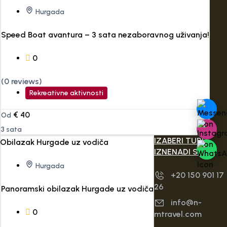
Hurgada
Speed Boat avantura – 3 sata nezaboravnog uživanja!
0
(0 reviews)
Rekreativne aktivnosti
€
40
Od
3 sata
IZABERI TURU,
IZNENADI SEBE!
Hurgada
+20 150 901 17
26
Panoramski obilazak Hurgade uz vodiča
info@n-
0
mtravel.com