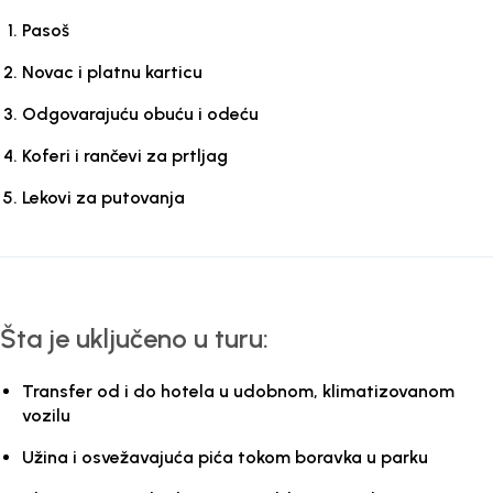
Pasoš
Novac i platnu karticu
Odgovarajuću obuću i odeću
Koferi i rančevi za prtljag
Lekovi za putovanja
Šta je uključeno u turu:
Transfer od i do hotela u udobnom, klimatizovanom
vozilu
Užina i osvežavajuća pića tokom boravka u parku