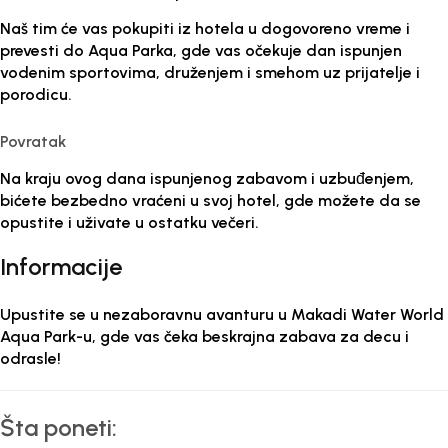
Naš tim će vas pokupiti iz hotela u dogovoreno vreme i
prevesti do Aqua Parka, gde vas očekuje dan ispunjen
vodenim sportovima, druženjem i smehom uz prijatelje i
porodicu.
Povratak
Na kraju ovog dana ispunjenog zabavom i uzbuđenjem,
bićete bezbedno vraćeni u svoj hotel, gde možete da se
opustite i uživate u ostatku večeri.
Informacije
Upustite se u nezaboravnu avanturu u Makadi Water World
Aqua Park-u, gde vas čeka beskrajna zabava za decu i
odrasle!
Šta poneti: