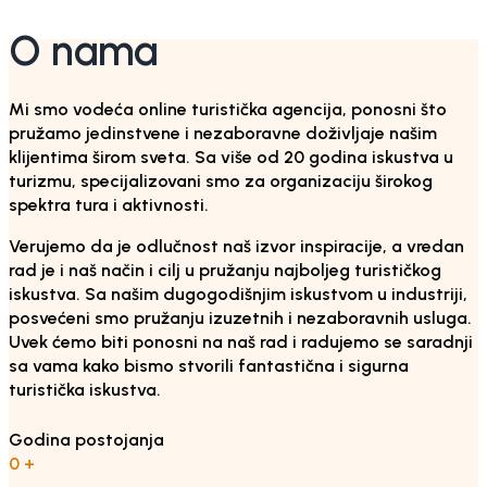
O nama
Mi smo vodeća online turistička agencija, ponosni što
pružamo jedinstvene i nezaboravne doživljaje našim
klijentima širom sveta. Sa više od 20 godina iskustva u
turizmu, specijalizovani smo za organizaciju širokog
spektra tura i aktivnosti.
Verujemo da je odlučnost naš izvor inspiracije, a vredan
rad je i naš način i cilj u pružanju najboljeg turističkog
iskustva. Sa našim dugogodišnjim iskustvom u industriji,
posvećeni smo pružanju izuzetnih i nezaboravnih usluga.
Uvek ćemo biti ponosni na naš rad i radujemo se saradnji
sa vama kako bismo stvorili fantastična i sigurna
turistička iskustva.
Godina postojanja
0
+