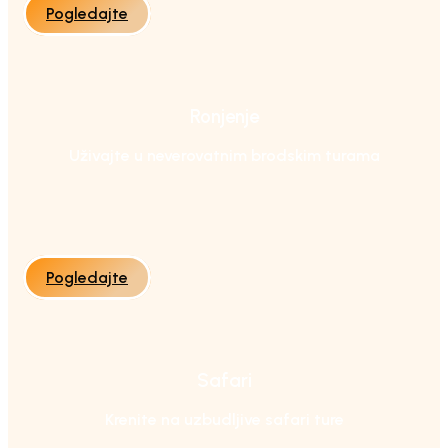
Pogledajte
Ronjenje
Uživajte u neverovatnim brodskim turama
Pogledajte
Safari
Krenite na uzbudljive safari ture