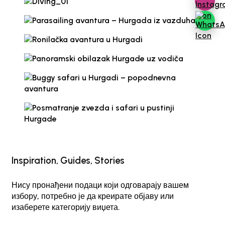
Inspiration, Guides, Stories
Нису пронађени подаци који одговарају вашем
избору, потребно је да креирате објаву или
изаберете категорију виџета.