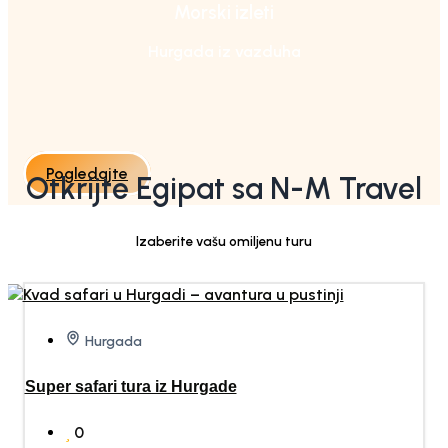
Morski izleti
Hurgada iz vazduha
Pogledajte
Otkrijte Egipat sa N-M Travel
Izaberite vašu omiljenu turu
Hurgada
Super safari tura iz Hurgade
0