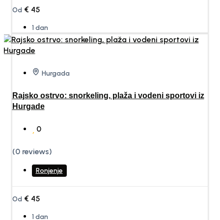
€
45
Od
1 dan
Hurgada
Rajsko ostrvo: snorkeling, plaža i vodeni sportovi iz
Hurgade
0
(0 reviews)
Ronjenje
€
45
Od
1 dan