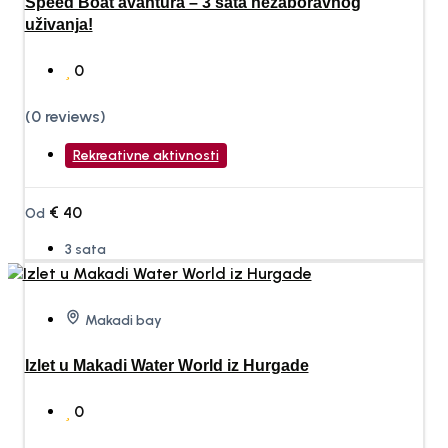
Speed Boat avantura – 3 sata nezaboravnog
uživanja!
0
(0 reviews)
Rekreativne aktivnosti
€
40
Od
3 sata
Makadi bay
Izlet u Makadi Water World iz Hurgade
0