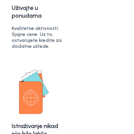
Uživajte u
ponudama
Kvalitetne aktivnosti.
Sjajne cene. Uz to,
ostvarujete kredite za
dodatne uštede.
Istraživanje nikad
nije bilo lakše