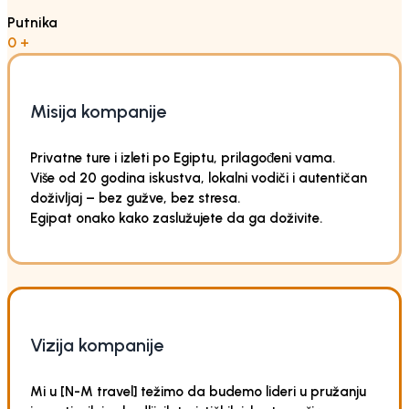
Putnika
0
+
Misija kompanije
Privatne ture i izleti po Egiptu, prilagođeni vama.
Više od 20 godina iskustva, lokalni vodiči i autentičan
doživljaj – bez gužve, bez stresa.
Egipat onako kako zaslužujete da ga doživite.
Vizija kompanije
Mi u [N-M travel] težimo da budemo lideri u pružanju