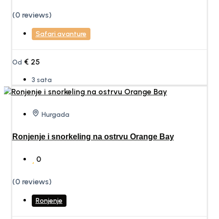
(0 reviews)
Safari avanture
€
25
Od
3 sata
Hurgada
Ronjenje i snorkeling na ostrvu Orange Bay
0
(0 reviews)
Ronjenje