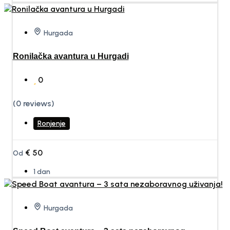
Hurgada
Ronilačka avantura u Hurgadi
0
(0 reviews)
Ronjenje
€
50
Od
1 dan
Hurgada