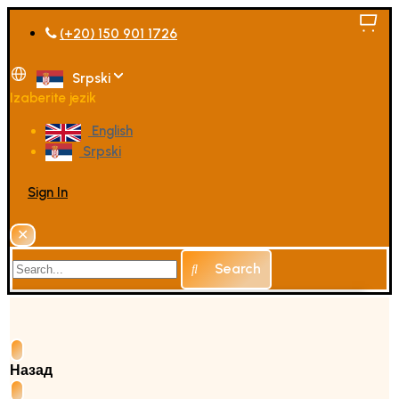
(+20) 150 901 1726
Srpski
Izaberite jezik
English
Srpski
Sign In
✕
Search
Назад