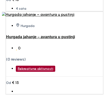
4 sata
Hurgada
Hurgada jahanje – avantura u pustinji
0
(0 reviews)
Rekreativne aktivnosti
€
15
Od